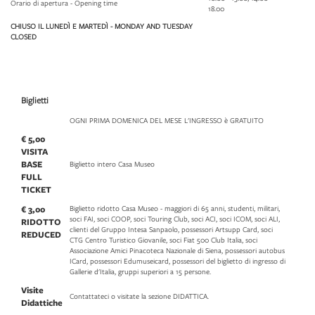
Orario di apertura - Opening time
18.00
CHIUSO IL LUNEDÌ E MARTEDÌ - MONDAY AND TUESDAY
CLOSED
Biglietti
OGNI PRIMA DOMENICA DEL MESE L'INGRESSO è GRATUITO
€ 5,00
VISITA
BASE
Biglietto intero Casa Museo
FULL
TICKET
€ 3,00
Biglietto ridotto Casa Museo - maggiori di 65 anni, studenti, militari,
soci FAI, soci COOP, soci Touring Club, soci ACI, soci ICOM, soci ALI,
RIDOTTO
clienti del Gruppo Intesa Sanpaolo, possessori Artsupp Card, soci
REDUCED
CTG Centro Turistico Giovanile, soci Fiat 500 Club Italia, soci
Associazione Amici Pinacoteca Nazionale di Siena, possessori autobus
ICard, possessori Edumuseicard, possessori del biglietto di ingresso di
Gallerie d'Italia, gruppi superiori a 15 persone.
Visite
Contattateci o visitate la sezione DIDATTICA.
Didattiche