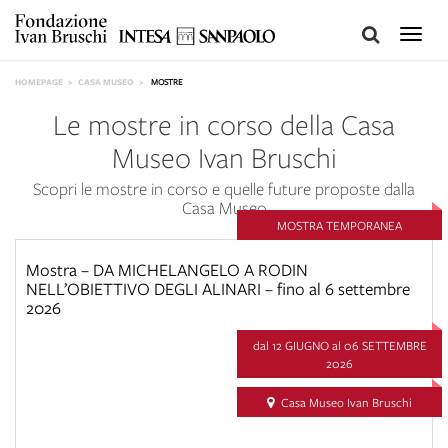
Toggle
naviga
HOMEPAGE
CASA MUSEO
MOSTRE
Le mostre in corso della Casa
Museo Ivan Bruschi
Scopri le mostre in corso e quelle future proposte dalla
Casa Museo
MOSTRA TEMPORANEA
Mostra – DA MICHELANGELO A RODIN
NELL’OBIETTIVO DEGLI ALINARI – fino al 6 settembre
2026
dal 12
GIUGNO
al 06
SETTEMBRE
2026
Casa Museo Ivan Bruschi