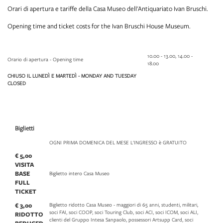
Orari di apertura e tariffe della Casa Museo dell'Antiquariato Ivan Bruschi.
Opening time and ticket costs for the Ivan Bruschi House Museum.
10.00 - 13.00, 14.00 -
Orario di apertura - Opening time
18.00
CHIUSO IL LUNEDÌ E MARTEDÌ - MONDAY AND TUESDAY
CLOSED
Biglietti
OGNI PRIMA DOMENICA DEL MESE L'INGRESSO è GRATUITO
€ 5,00
VISITA
BASE
Biglietto intero Casa Museo
FULL
TICKET
€ 3,00
Biglietto ridotto Casa Museo - maggiori di 65 anni, studenti, militari,
soci FAI, soci COOP, soci Touring Club, soci ACI, soci ICOM, soci ALI,
RIDOTTO
clienti del Gruppo Intesa Sanpaolo, possessori Artsupp Card, soci