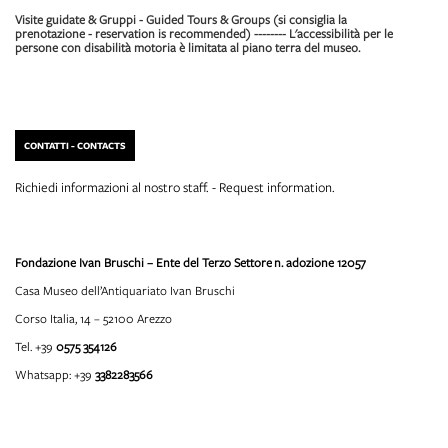
Visite guidate & Gruppi - Guided Tours & Groups (si consiglia la
prenotazione - reservation is recommended) -------- L'accessibilità per le
persone con disabilità motoria è limitata al piano terra del museo.
CONTATTI - CONTACTS
Richiedi informazioni al nostro staff. - Request information.
Fondazione Ivan Bruschi – Ente del Terzo Settore
n. adozione 12057
Casa Museo dell’Antiquariato Ivan Bruschi
Corso Italia, 14 – 52100 Arezzo
Tel. +39
0575 354126
Whatsapp: +39
3382283566
info@fondazioneivanbruschi.it