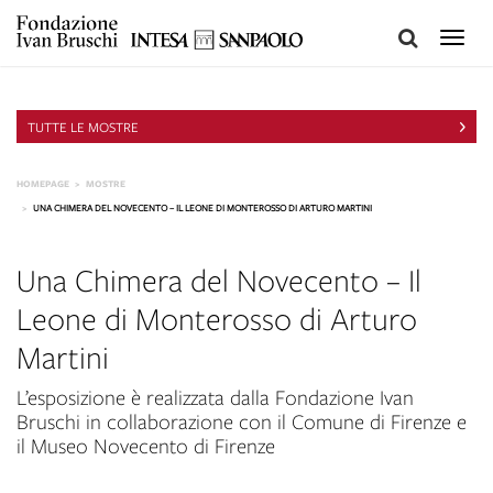
Toggle
naviga
TUTTE LE MOSTRE
HOMEPAGE
MOSTRE
UNA CHIMERA DEL NOVECENTO – IL LEONE DI MONTEROSSO DI ARTURO MARTINI
Una Chimera del Novecento – Il
Leone di Monterosso di Arturo
Martini
L’esposizione è realizzata dalla Fondazione Ivan
Bruschi in collaborazione con il Comune di Firenze e
il Museo Novecento di Firenze