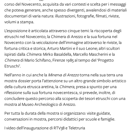
corso del Novecento, acquisita da vari contesti e scelta per i messaggi
che poteva generare, anche spesso divergenti, avvalendosi di materiali
documentari di varia natura: illustrazioni, fotografie, filmati, riviste,
volumi a stampa.
L’esposizione è articolata attraverso cinque temi: la riscoperta degli
etruschi nel Novecento; la Chimera di Arezzo e la sua fortuna nel
Novecento con la veicolazione dell’immagine attraverso le riviste, la
fortuna critica e storica; Arturo Martini e il suo Leone; altri scultori
ispirati dalla
Chimera:
Mirko Basaldella, Marcello Mascherini e la
Chimera
di Mario Schifano, Firenze 1985 al tempo del ‘Progetto
Etruschi’.
Nell’anno in cui anche la
Minerva di Arezzo
torna nella sua terra una
mostra dossier porta l’attenzione su un altro grande simbolo artistico
della cultura etrusca aretina, la
Chimera
, presa a spunto per una
riflessione sulla sua fortuna novecentesca, si prevede, inoltre, di
concludere questo percorso alla scoperta dei tesori etruschi con una
mostra al Museo Archeologico di Arezzo.
Per tutta la durata della mostra si organizzano: visite guidate,
conversazioni in mostra, percorsi didattici per scuole e famiglie.
I video dell’inaugurazione di
RTV38
e
Teletruria