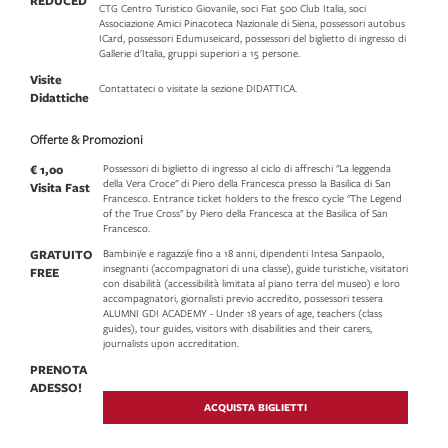
REDUCED
CTG Centro Turistico Giovanile, soci Fiat 500 Club Italia, soci
Associazione Amici Pinacoteca Nazionale di Siena, possessori autobus
ICard, possessori Edumuseicard, possessori del biglietto di ingresso di
Gallerie d'Italia, gruppi superiori a 15 persone.
Visite
Contattateci o visitate la sezione DIDATTICA.
Didattiche
Offerte & Promozioni
€ 1,00
Possessori di biglietto di ingresso al ciclo di affreschi "La leggenda
della Vera Croce" di Piero della Francesca presso la Basilica di San
Visita Fast
Francesco. Entrance ticket holders to the fresco cycle "The Legend
of the True Cross" by Piero della Francesca at the Basilica of San
Francesco.
GRATUITO
Bambini/e e ragazzi/e fino a 18 anni, dipendenti Intesa Sanpaolo,
insegnanti (accompagnatori di una classe), guide turistiche, visitatori
FREE
con disabilità (accessibilità limitata al piano terra del museo) e loro
accompagnatori, giornalisti previo accredito, possessori tessera
ALUMNI GDI ACADEMY - Under 18 years of age, teachers (class
guides), tour guides, visitors with disabilities and their carers,
journalists upon accreditation.
PRENOTA
ADESSO!
ACQUISTA BIGLIETTI