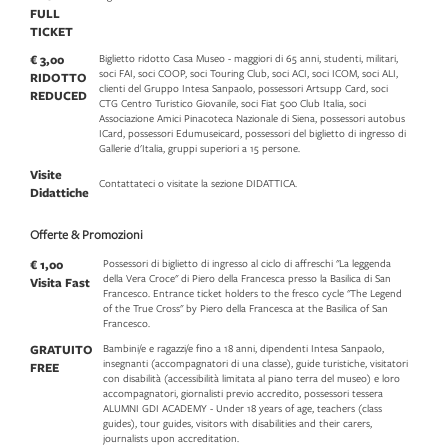
FULL
TICKET
€ 3,00
Biglietto ridotto Casa Museo - maggiori di 65 anni, studenti, militari,
soci FAI, soci COOP, soci Touring Club, soci ACI, soci ICOM, soci ALI,
RIDOTTO
clienti del Gruppo Intesa Sanpaolo, possessori Artsupp Card, soci
REDUCED
CTG Centro Turistico Giovanile, soci Fiat 500 Club Italia, soci
Associazione Amici Pinacoteca Nazionale di Siena, possessori autobus
ICard, possessori Edumuseicard, possessori del biglietto di ingresso di
Gallerie d'Italia, gruppi superiori a 15 persone.
Visite
Contattateci o visitate la sezione DIDATTICA.
Didattiche
Offerte & Promozioni
€ 1,00
Possessori di biglietto di ingresso al ciclo di affreschi "La leggenda
della Vera Croce" di Piero della Francesca presso la Basilica di San
Visita Fast
Francesco. Entrance ticket holders to the fresco cycle "The Legend
of the True Cross" by Piero della Francesca at the Basilica of San
Francesco.
GRATUITO
Bambini/e e ragazzi/e fino a 18 anni, dipendenti Intesa Sanpaolo,
insegnanti (accompagnatori di una classe), guide turistiche, visitatori
FREE
con disabilità (accessibilità limitata al piano terra del museo) e loro
accompagnatori, giornalisti previo accredito, possessori tessera
ALUMNI GDI ACADEMY - Under 18 years of age, teachers (class
guides), tour guides, visitors with disabilities and their carers,
journalists upon accreditation.