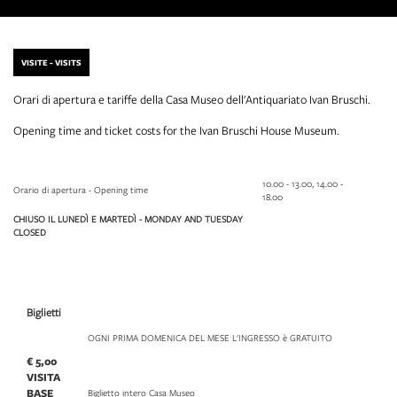
VISITE - VISITS
Orari di apertura e tariffe della Casa Museo dell'Antiquariato Ivan Bruschi.
Opening time and ticket costs for the Ivan Bruschi House Museum.
10.00 - 13.00, 14.00 -
Orario di apertura - Opening time
18.00
CHIUSO IL LUNEDÌ E MARTEDÌ - MONDAY AND TUESDAY
CLOSED
Biglietti
OGNI PRIMA DOMENICA DEL MESE L'INGRESSO è GRATUITO
€ 5,00
VISITA
BASE
Biglietto intero Casa Museo