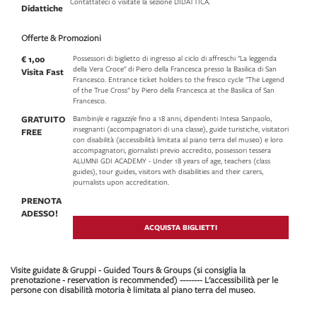
Contattateci o visitate la sezione DIDATTICA.
Didattiche
Offerte & Promozioni
€ 1,00
Possessori di biglietto di ingresso al ciclo di affreschi "La leggenda
della Vera Croce" di Piero della Francesca presso la Basilica di San
Visita Fast
Francesco. Entrance ticket holders to the fresco cycle "The Legend
of the True Cross" by Piero della Francesca at the Basilica of San
Francesco.
GRATUITO
Bambini/e e ragazzi/e fino a 18 anni, dipendenti Intesa Sanpaolo,
insegnanti (accompagnatori di una classe), guide turistiche, visitatori
FREE
con disabilità (accessibilità limitata al piano terra del museo) e loro
accompagnatori, giornalisti previo accredito, possessori tessera
ALUMNI GDI ACADEMY - Under 18 years of age, teachers (class
guides), tour guides, visitors with disabilities and their carers,
journalists upon accreditation.
PRENOTA
ADESSO!
ACQUISTA BIGLIETTI
Visite guidate & Gruppi - Guided Tours & Groups (si consiglia la
prenotazione - reservation is recommended) -------- L'accessibilità per le
persone con disabilità motoria è limitata al piano terra del museo.