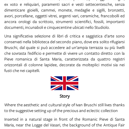
ex voto e reliquiari, paramenti sacri e vesti settecentesche, senza
dimenticare gioielli, cammei, monete, medaglie e sigilli, bronzetti,
avori, porcellane, oggetti vitrei, argenti vari, ceramiche, francobolli ed
ancora orologi da scrittoio, strumenti scientifici, fossili, importanti
documenti, incunaboli e cinquecentine ubicati nello Studiolo.
Una significativa selezione di libri di critica e saggistica d’arte sono
conservati nella biblioteca del secondo piano, dove era solito rifugiarsi
Bruschi, dal quale si può accedere ad un’ampia terrazza su più livelli
che sovrasta l’edificio e permette di vivere un contatto diretto con la
Pieve romanica di Santa Maria, caratterizzata da quattro registri
orizzontali di colonne lapidee, decorate da molteplici motivi sia nei
fusti che nei capitelli.
Story
Where the aesthetic and cultural style of Ivan Bruschi still lives thanks
to the suggestive setting up of the precious and eclectic collection
Inserted in a natural stage in front of the Romanic Pieve di Santa
Maria, near the Logge del Vasari, the background of the Antique Fair