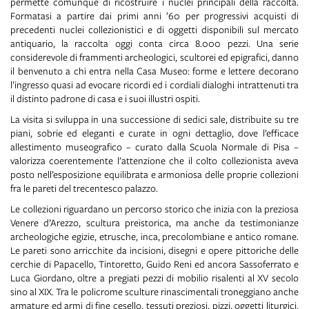
permette comunque di ricostruire i nuclei principali della raccolta.
Formatasi a partire dai primi anni ’60 per progressivi acquisti di
precedenti nuclei collezionistici e di oggetti disponibili sul mercato
antiquario, la raccolta oggi conta circa 8.000 pezzi. Una serie
considerevole di frammenti archeologici, scultorei ed epigrafici, danno
il benvenuto a chi entra nella Casa Museo: forme e lettere decorano
l’ingresso quasi ad evocare ricordi ed i cordiali dialoghi intrattenuti tra
il distinto padrone di casa e i suoi illustri ospiti.
La visita si sviluppa in una successione di sedici sale, distribuite su tre
piani, sobrie ed eleganti e curate in ogni dettaglio, dove l’efficace
allestimento museografico – curato dalla Scuola Normale di Pisa –
valorizza coerentemente l’attenzione che il colto collezionista aveva
posto nell’esposizione equilibrata e armoniosa delle proprie collezioni
fra le pareti del trecentesco palazzo.
Le collezioni riguardano un percorso storico che inizia con la preziosa
Venere d’Arezzo, scultura preistorica, ma anche da testimonianze
archeologiche egizie, etrusche, inca, precolombiane e antico romane.
Le pareti sono arricchite da incisioni, disegni e opere pittoriche delle
cerchie di Papacello, Tintoretto, Guido Reni ed ancora Sassoferrato e
Luca Giordano, oltre a pregiati pezzi di mobilio risalenti al XV secolo
sino al XIX. Tra le policrome sculture rinascimentali troneggiano anche
armature ed armi di fine cesello, tessuti preziosi, pizzi, oggetti liturgici,