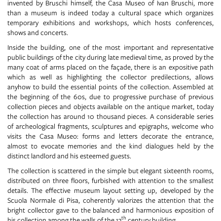
invented by Bruschi himself, the Casa Museo of Ivan Bruschi, more
than a museum is indeed today a cultural space which organizes
temporary exhibitions and workshops, which hosts conferences,
shows and concerts.
Inside the building, one of the most important and representative
public buildings of the city during late medieval time, as proved by the
many coat of arms placed on the façade, there is an expositive path
which as well as highlighting the collector predilections, allows
anyhow to build the essential points of the collection. Assembled at
the beginning of the 60s, due to progressive purchase of previous
collection pieces and objects available on the antique market, today
the collection has around 10 thousand pieces. A considerable series
of archeological fragments, sculptures and epigraphs, welcome who
visits the Casa Museo: forms and letters decorate the entrance,
almost to evocate memories and the kind dialogues held by the
distinct landlord and his esteemed guests.
The collection is scattered in the simple but elegant sixteenth rooms,
distributed on three floors, furbished with attention to the smallest
details. The effective museum layout setting up, developed by the
Scuola Normale di Pisa, coherently valorizes the attention that the
bright collector gave to the balanced and harmonious exposition of
th
his collection among the walls of the 13
century building.