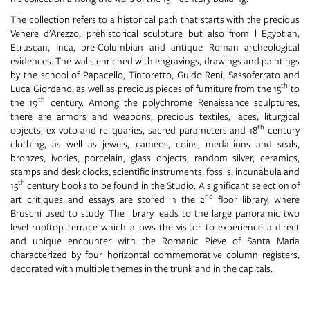
The collection refers to a historical path that starts with the precious
Venere d’Arezzo, prehistorical sculpture but also from l Egyptian,
Etruscan, Inca, pre-Columbian and antique Roman archeological
evidences. The walls enriched with engravings, drawings and paintings
by the school of Papacello, Tintoretto, Guido Reni, Sassoferrato and
th
Luca Giordano, as well as precious pieces of furniture from the 15
to
th
the 19
century. Among the polychrome Renaissance sculptures,
there are armors and weapons, precious textiles, laces, liturgical
th
objects, ex voto and reliquaries, sacred parameters and 18
century
clothing, as well as jewels, cameos, coins, medallions and seals,
bronzes, ivories, porcelain, glass objects, random silver, ceramics,
stamps and desk clocks, scientific instruments, fossils, incunabula and
th
15
century books to be found in the Studio. A significant selection of
nd
art critiques and essays are stored in the 2
floor library, where
Bruschi used to study. The library leads to the large panoramic two
level rooftop terrace which allows the visitor to experience a direct
and unique encounter with the Romanic Pieve of Santa Maria
characterized by four horizontal commemorative column registers,
decorated with multiple themes in the trunk and in the capitals.