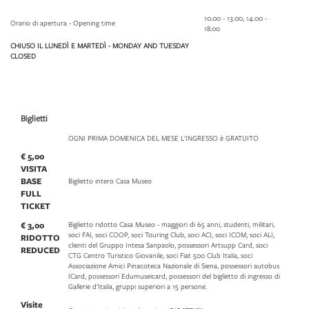
10.00 - 13.00, 14.00 -
Orario di apertura - Opening time
18.00
CHIUSO IL LUNEDÌ E MARTEDÌ - MONDAY AND TUESDAY
CLOSED
Biglietti
OGNI PRIMA DOMENICA DEL MESE L'INGRESSO è GRATUITO
€ 5,00
VISITA
BASE
Biglietto intero Casa Museo
FULL
TICKET
€ 3,00
Biglietto ridotto Casa Museo - maggiori di 65 anni, studenti, militari,
soci FAI, soci COOP, soci Touring Club, soci ACI, soci ICOM, soci ALI,
RIDOTTO
clienti del Gruppo Intesa Sanpaolo, possessori Artsupp Card, soci
REDUCED
CTG Centro Turistico Giovanile, soci Fiat 500 Club Italia, soci
Associazione Amici Pinacoteca Nazionale di Siena, possessori autobus
ICard, possessori Edumuseicard, possessori del biglietto di ingresso di
Gallerie d'Italia, gruppi superiori a 15 persone.
Visite