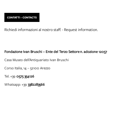
CONTATTI - CONTACTS
Richiedi informazioni al nostro staff. - Request information.
Fondazione Ivan Bruschi – Ente del Terzo Settore
n. adozione 12057
Casa Museo dell’Antiquariato Ivan Bruschi
Corso Italia, 14 – 52100 Arezzo
Tel. +39
0575 354126
Whatsapp: +39
3382283566
info@fondazioneivanbruschi.it