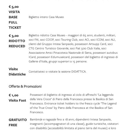
€ 5,00
VISITA
BASE
Biglietto intero Casa Museo
FULL
TICKET
€ 3,00
Biglietto ridotto Casa Museo - maggiori di 65 anni, studenti, militari,
soci FAI, soci COOP, soci Touring Club, soci ACI, soci ICOM, soci ALI,
RIDOTTO
clienti del Gruppo Intesa Sanpaolo, possessori Artsupp Card, soci
REDUCED
CTG Centro Turistico Giovanile, soci Fiat 500 Club Italia, soci
Associazione Amici Pinacoteca Nazionale di Siena, possessori autobus
ICard, possessori Edumuseicard, possessori del biglietto di ingresso di
Gallerie d'Italia, gruppi superiori a 15 persone.
Visite
Contattateci o visitate la sezione DIDATTICA.
Didattiche
Offerte & Promozioni
€ 1,00
Possessori di biglietto di ingresso al ciclo di affreschi "La leggenda
della Vera Croce" di Piero della Francesca presso la Basilica di San
Visita Fast
Francesco. Entrance ticket holders to the fresco cycle "The Legend
of the True Cross" by Piero della Francesca at the Basilica of San
Francesco.
GRATUITO
Bambini/e e ragazzi/e fino a 18 anni, dipendenti Intesa Sanpaolo,
insegnanti (accompagnatori di una classe), guide turistiche, visitatori
FREE
con disabilità (accessibilità limitata al piano terra del museo) e loro