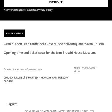
*Iscrivendoti accetti la nostra Privacy Policy
VISITE - VISITS
Orari di apertura e tariffe della Casa Museo dell'Antiquariato Ivan Bruschi.
Opening time and ticket costs for the Ivan Bruschi House Museum.
10.00 - 13.00, 14.00 -
Orario di apertura - Opening time
18.00
CHIUSO IL LUNEDÌ E MARTEDÌ - MONDAY AND TUESDAY
CLOSED
Biglietti
OGNI PRIMA DOMENICA DEL MESE L'INGRESSO è GRATUITO