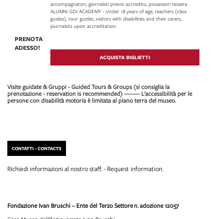
accompagnatori, giornalisti previo accredito, possessori tessera
ALUMNI GDI ACADEMY - Under 18 years of age, teachers (class
guides), tour guides, visitors with disabilities and their carers,
journalists upon accreditation.
PRENOTA
ADESSO!
ACQUISTA BIGLIETTI
Visite guidate & Gruppi - Guided Tours & Groups (si consiglia la
prenotazione - reservation is recommended) -------- L'accessibilità per le
persone con disabilità motoria è limitata al piano terra del museo.
CONTATTI - CONTACTS
Richiedi informazioni al nostro staff. - Request information.
Fondazione Ivan Bruschi – Ente del Terzo Settore
n. adozione 12057