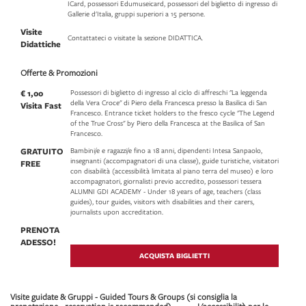
ICard, possessori Edumuseicard, possessori del biglietto di ingresso di
Gallerie d'Italia, gruppi superiori a 15 persone.
Visite
Contattateci o visitate la sezione DIDATTICA.
Didattiche
Offerte & Promozioni
€ 1,00
Possessori di biglietto di ingresso al ciclo di affreschi "La leggenda
della Vera Croce" di Piero della Francesca presso la Basilica di San
Visita Fast
Francesco. Entrance ticket holders to the fresco cycle "The Legend
of the True Cross" by Piero della Francesca at the Basilica of San
Francesco.
GRATUITO
Bambini/e e ragazzi/e fino a 18 anni, dipendenti Intesa Sanpaolo,
insegnanti (accompagnatori di una classe), guide turistiche, visitatori
FREE
con disabilità (accessibilità limitata al piano terra del museo) e loro
accompagnatori, giornalisti previo accredito, possessori tessera
ALUMNI GDI ACADEMY - Under 18 years of age, teachers (class
guides), tour guides, visitors with disabilities and their carers,
journalists upon accreditation.
PRENOTA
ADESSO!
ACQUISTA BIGLIETTI
Visite guidate & Gruppi - Guided Tours & Groups (si consiglia la