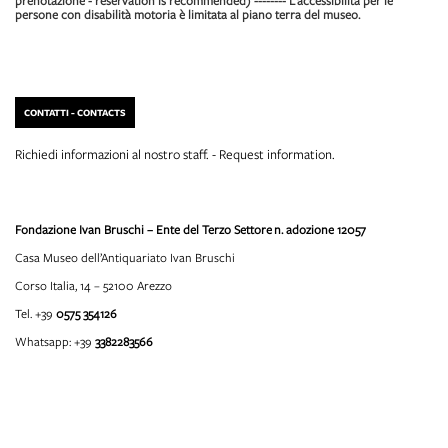
prenotazione - reservation is recommended) -------- L'accessibilità per le
persone con disabilità motoria è limitata al piano terra del museo.
CONTATTI - CONTACTS
Richiedi informazioni al nostro staff. - Request information.
Fondazione Ivan Bruschi – Ente del Terzo Settore
n. adozione 12057
Casa Museo dell’Antiquariato Ivan Bruschi
Corso Italia, 14 – 52100 Arezzo
Tel. +39
0575 354126
Whatsapp: +39
3382283566
info@fondazioneivanbruschi.it