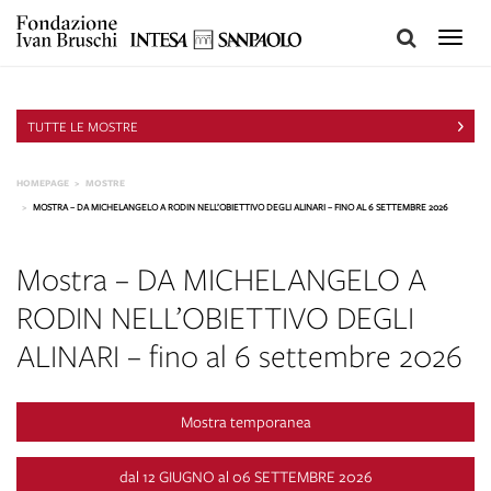
Toggle
naviga
TUTTE LE MOSTRE
HOMEPAGE
MOSTRE
MOSTRA – DA MICHELANGELO A RODIN NELL’OBIETTIVO DEGLI ALINARI – FINO AL 6 SETTEMBRE 2026
Mostra – DA MICHELANGELO A
RODIN NELL’OBIETTIVO DEGLI
ALINARI – fino al 6 settembre 2026
Mostra temporanea
dal 12
GIUGNO
al 06
SETTEMBRE
2026