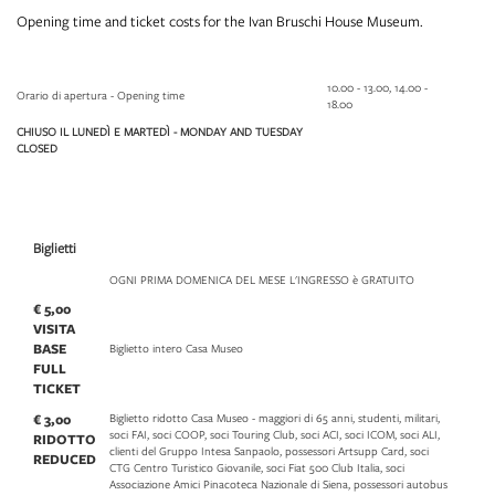
Opening time and ticket costs for the Ivan Bruschi House Museum.
10.00 - 13.00, 14.00 -
Orario di apertura - Opening time
18.00
CHIUSO IL LUNEDÌ E MARTEDÌ - MONDAY AND TUESDAY
CLOSED
Biglietti
OGNI PRIMA DOMENICA DEL MESE L'INGRESSO è GRATUITO
€ 5,00
VISITA
BASE
Biglietto intero Casa Museo
FULL
TICKET
€ 3,00
Biglietto ridotto Casa Museo - maggiori di 65 anni, studenti, militari,
soci FAI, soci COOP, soci Touring Club, soci ACI, soci ICOM, soci ALI,
RIDOTTO
clienti del Gruppo Intesa Sanpaolo, possessori Artsupp Card, soci
REDUCED
CTG Centro Turistico Giovanile, soci Fiat 500 Club Italia, soci
Associazione Amici Pinacoteca Nazionale di Siena, possessori autobus