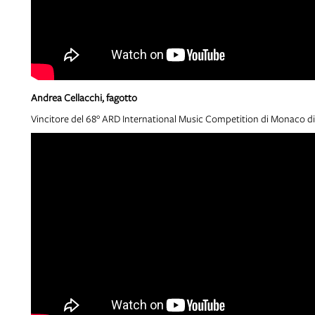
Andrea Cellacchi, fagotto
Vincitore del 68° ARD International Music Competition di Monaco di