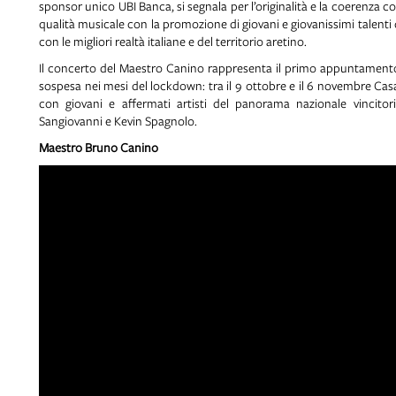
sponsor unico UBI Banca, si segnala per l’originalità e la coerenza 
qualità musicale con la promozione di giovani e giovanissimi talent
con le migliori realtà italiane e del territorio aretino.
Il concerto del Maestro Canino rappresenta il primo appuntamento d
sospesa nei mesi del lockdown: tra il 9 ottobre e il 6 novembre Casa
con giovani e affermati artisti del panorama nazionale vincitor
Sangiovanni e Kevin Spagnolo.
Maestro Bruno Canino