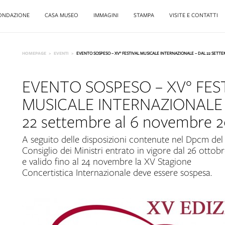
ONDAZIONE
CASA MUSEO
IMMAGINI
STAMPA
VISITE E CONTATTI
HOMEPAGE
EVENTI
EVENTO SOSPESO – XV° FESTIVAL MUSICALE INTERNAZIONALE – DAL 22 SETT
EVENTO SOSPESO – XV° FES
MUSICALE INTERNAZIONALE 
22 settembre al 6 novembre 
A seguito delle disposizioni contenute nel Dpcm del
Consiglio dei Ministri entrato in vigore dal 26 ottob
e valido fino al 24 novembre la XV Stagione
Concertistica Internazionale deve essere sospesa.