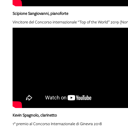
Scipione Sangiovanni, pianoforte
Vincitore del Concorso internazionale “Top of the World” 2019 (Nor
Kevin Spagnolo, clarinetto
1° premio al Concorso Internazionale di Ginevra 2018