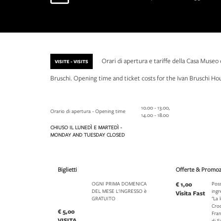
Orari di apertura e tariffe della Casa Museo 
VISITE - VISITS
Bruschi. Opening time and ticket costs for the Ivan Bruschi 
10.00 - 13.00,
Orario di apertura - Opening time
14.00 - 18.00
CHIUSO IL LUNEDÌ E MARTEDÌ -
MONDAY AND TUESDAY CLOSED
Biglietti
Offerte & Promoz
OGNI PRIMA DOMENICA
€ 1,00
Poss
DEL MESE L'INGRESSO è
ingr
Visita Fast
GRATUITO
"La 
Croc
€ 5,00
Fran
VISITA
di 