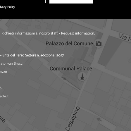
rivacy Policy
Richiedi informazioni al nostro staff. - Request information.
– Ente del Terzo Settore
n. adozione 12057
iato Ivan Bruschi
rezzo
6
chi.it