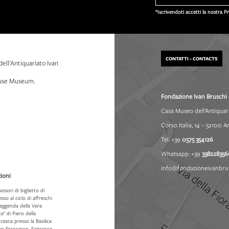
*Iscrivendoti accetti la nostra P
CONTATTI - CONTACTS
dell'Antiquariato Ivan
House Museum.
Fondazione Ivan Bruschi 
Casa Museo dell’Antiquar
Corso Italia, 14 – 52100 A
Tel. +39
0575 354126
Whatsapp: +39
338228356
info@fondazioneivanbrus
ioni
essori di biglietto di
esso al ciclo di affreschi
leggenda della Vera
e" di Piero della
cesca presso la Basilica
San Francesco. Entrance