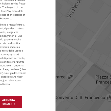
et holders to the fresco
e "The Legend of the
 Cross" by Piero della
cesca at the Basilica of
 Francesco.
ini/e e ragazzi/e fino a
nni, dipendenti Intesa
aolo, insegnanti
compagnatori di una
se), guide turistiche,
tatori con disabilità
essibilità limitata al
o terra del museo) e
o accompagnatori,
nalisti previo accredito,
sessori tessera ALUMNI
 ACADEMY - Under 18
s of age, teachers (class
es), tour guides, visitors
 disabilities and their
rs, journalists upon
editation.
ACQUISTA
BIGLIETTI