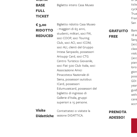
tick
BASE
Biglietto intero Casa Museo
cycl
FULL
True
TICKET
Fran
San
€ 3,00
Biglietto ridotto Casa Museo
- maggiori di 65 anni,
RIDOTTO
GRATUITO
Bamb
studenti, militari, soci FAI,
18 a
REDUCED
FREE
soci COOP, soci Touring
Sanp
Club, soci ACI, soci ICOM,
(ac
soci ALI, clienti del Gruppo
clas
Intesa Sanpaolo, possessori
visi
Artsupp Card, soci CTG
(acc
Centro Turistico Giovanile,
pian
soci Fiat 500 Club Italia, soci
lor
Associazione Amici
gior
Pinacoteca Nazionale di
pos
Siena, possessori autobus
GDI
ICard, possessori
year
Edumuseicard, possessori del
guid
biglietto di ingresso di
with
Gallerie d'Italia, gruppi
care
superiori a 15 persone.
accr
Visite
Contattateci o visitate la
PRENOTA
Didattiche
sezione DIDATTICA.
ADESSO!