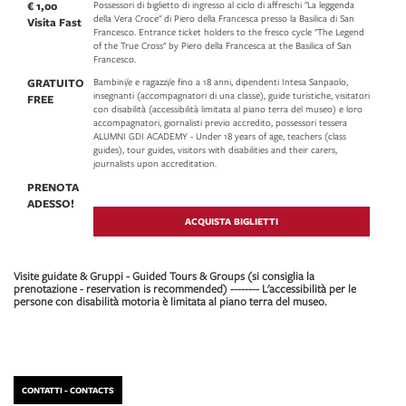
€ 1,00
Possessori di biglietto di ingresso al ciclo di affreschi "La leggenda
della Vera Croce" di Piero della Francesca presso la Basilica di San
Visita Fast
Francesco. Entrance ticket holders to the fresco cycle "The Legend
of the True Cross" by Piero della Francesca at the Basilica of San
Francesco.
GRATUITO
Bambini/e e ragazzi/e fino a 18 anni, dipendenti Intesa Sanpaolo,
insegnanti (accompagnatori di una classe), guide turistiche, visitatori
FREE
con disabilità (accessibilità limitata al piano terra del museo) e loro
accompagnatori, giornalisti previo accredito, possessori tessera
ALUMNI GDI ACADEMY - Under 18 years of age, teachers (class
guides), tour guides, visitors with disabilities and their carers,
journalists upon accreditation.
PRENOTA
ADESSO!
ACQUISTA BIGLIETTI
Visite guidate & Gruppi - Guided Tours & Groups (si consiglia la
prenotazione - reservation is recommended) -------- L'accessibilità per le
persone con disabilità motoria è limitata al piano terra del museo.
CONTATTI - CONTACTS