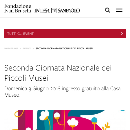
Toggle
naviga
TUTTI GLI EVENTI
HOMEPAGE
EVENTI
SECONDA GIORNATA NAZIONALE DEI PICCOLI MUSEI
Seconda Giornata Nazionale dei
Piccoli Musei
Domenica 3 Giugno 2018 ingresso gratuito alla Casa
Museo.