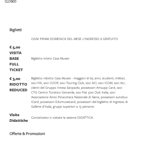
CLOSED
Biglietti
OGNI PRIMA DOMENICA DEL MESE L'INGRESSO è GRATUITO
€ 5,00
VISITA
BASE
Biglietto intero Casa Museo
FULL
TICKET
€ 3,00
Biglietto ridotto Casa Museo - maggiori di 65 anni, studenti, militari,
soci FAI, soci COOP, soci Touring Club, soci ACI, soci ICOM, soci ALI,
RIDOTTO
clienti del Gruppo Intesa Sanpaolo, possessori Artsupp Card, soci
REDUCED
CTG Centro Turistico Giovanile, soci Fiat 500 Club Italia, soci
Associazione Amici Pinacoteca Nazionale di Siena, possessori autobus
ICard, possessori Edumuseicard, possessori del biglietto di ingresso di
Gallerie d'Italia, gruppi superiori a 15 persone.
Visite
Contattateci o visitate la sezione DIDATTICA.
Didattiche
Offerte & Promozioni