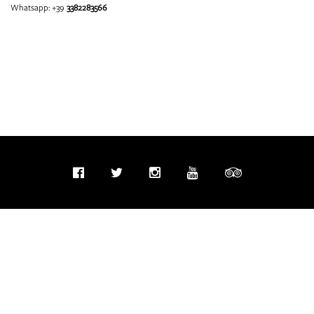
Whatsapp: +39
3382283566
info@fondazioneivanbruschi.it