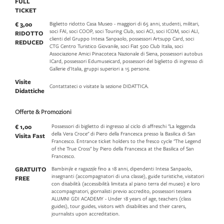
FULL
TICKET
€ 3,00
Biglietto ridotto Casa Museo - maggiori di 65 anni, studenti, militari,
soci FAI, soci COOP, soci Touring Club, soci ACI, soci ICOM, soci ALI,
RIDOTTO
clienti del Gruppo Intesa Sanpaolo, possessori Artsupp Card, soci
REDUCED
CTG Centro Turistico Giovanile, soci Fiat 500 Club Italia, soci
Associazione Amici Pinacoteca Nazionale di Siena, possessori autobus
ICard, possessori Edumuseicard, possessori del biglietto di ingresso di
Gallerie d'Italia, gruppi superiori a 15 persone.
Visite
Contattateci o visitate la sezione DIDATTICA.
Didattiche
Offerte & Promozioni
€ 1,00
Possessori di biglietto di ingresso al ciclo di affreschi "La leggenda
della Vera Croce" di Piero della Francesca presso la Basilica di San
Visita Fast
Francesco. Entrance ticket holders to the fresco cycle "The Legend
of the True Cross" by Piero della Francesca at the Basilica of San
Francesco.
GRATUITO
Bambini/e e ragazzi/e fino a 18 anni, dipendenti Intesa Sanpaolo,
insegnanti (accompagnatori di una classe), guide turistiche, visitatori
FREE
con disabilità (accessibilità limitata al piano terra del museo) e loro
accompagnatori, giornalisti previo accredito, possessori tessera
ALUMNI GDI ACADEMY - Under 18 years of age, teachers (class
guides), tour guides, visitors with disabilities and their carers,
journalists upon accreditation.