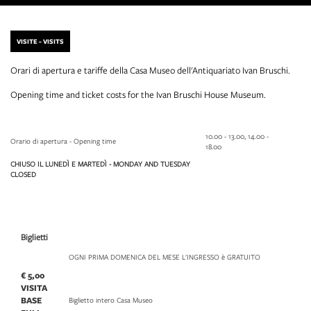
VISITE - VISITS
Orari di apertura e tariffe della Casa Museo dell'Antiquariato Ivan Bruschi.
Opening time and ticket costs for the Ivan Bruschi House Museum.
10.00 - 13.00, 14.00 -
Orario di apertura - Opening time
18.00
CHIUSO IL LUNEDÌ E MARTEDÌ - MONDAY AND TUESDAY
CLOSED
Biglietti
OGNI PRIMA DOMENICA DEL MESE L'INGRESSO è GRATUITO
€ 5,00
VISITA
BASE
Biglietto intero Casa Museo