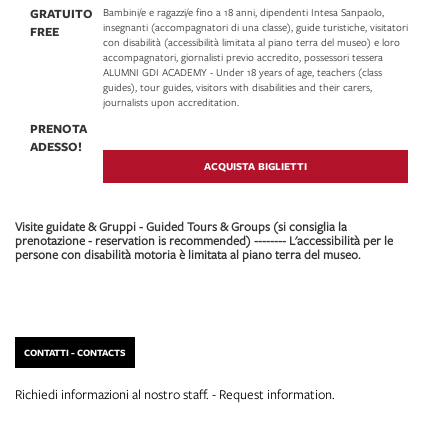
GRATUITO
Bambini/e e ragazzi/e fino a 18 anni, dipendenti Intesa Sanpaolo,
insegnanti (accompagnatori di una classe), guide turistiche, visitatori
FREE
con disabilità (accessibilità limitata al piano terra del museo) e loro
accompagnatori, giornalisti previo accredito, possessori tessera
ALUMNI GDI ACADEMY - Under 18 years of age, teachers (class
guides), tour guides, visitors with disabilities and their carers,
journalists upon accreditation.
PRENOTA
ADESSO!
ACQUISTA BIGLIETTI
Visite guidate & Gruppi - Guided Tours & Groups (si consiglia la
prenotazione - reservation is recommended) -------- L'accessibilità per le
persone con disabilità motoria è limitata al piano terra del museo.
CONTATTI - CONTACTS
Richiedi informazioni al nostro staff. - Request information.