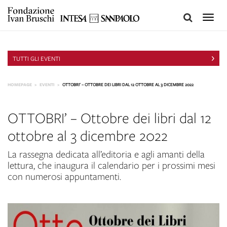
Toggle
naviga
TUTTI GLI EVENTI
HOMEPAGE
EVENTI
OTTOBRI’ – OTTOBRE DEI LIBRI DAL 12 OTTOBRE AL 3 DICEMBRE 2022
OTTOBRI’ – Ottobre dei libri dal 12
ottobre al 3 dicembre 2022
La rassegna dedicata all’editoria e agli amanti della
lettura, che inaugura il calendario per i prossimi mesi
con numerosi appuntamenti.