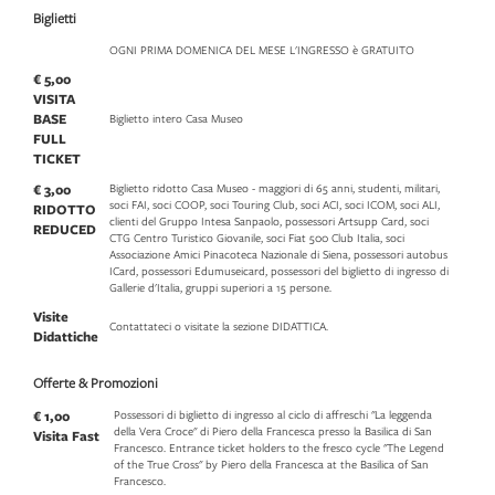
Biglietti
OGNI PRIMA DOMENICA DEL MESE L'INGRESSO è GRATUITO
€ 5,00
VISITA
BASE
Biglietto intero Casa Museo
FULL
TICKET
€ 3,00
Biglietto ridotto Casa Museo - maggiori di 65 anni, studenti, militari,
soci FAI, soci COOP, soci Touring Club, soci ACI, soci ICOM, soci ALI,
RIDOTTO
clienti del Gruppo Intesa Sanpaolo, possessori Artsupp Card, soci
REDUCED
CTG Centro Turistico Giovanile, soci Fiat 500 Club Italia, soci
Associazione Amici Pinacoteca Nazionale di Siena, possessori autobus
ICard, possessori Edumuseicard, possessori del biglietto di ingresso di
Gallerie d'Italia, gruppi superiori a 15 persone.
Visite
Contattateci o visitate la sezione DIDATTICA.
Didattiche
Offerte & Promozioni
€ 1,00
Possessori di biglietto di ingresso al ciclo di affreschi "La leggenda
della Vera Croce" di Piero della Francesca presso la Basilica di San
Visita Fast
Francesco. Entrance ticket holders to the fresco cycle "The Legend
of the True Cross" by Piero della Francesca at the Basilica of San
Francesco.