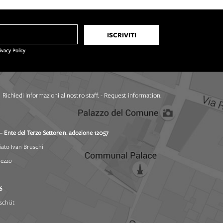
rivacy Policy
Richiedi informazioni al nostro staff. - Request information.
– Ente del Terzo Settore
n. adozione 12057
iato Ivan Bruschi
rezzo
6
chi.it