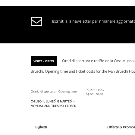
Iscriviti alla newsletter per rimanere aggiornato 
Orari di apertura e tariffe della Casa Museo 
VISITE - VISITS
Bruschi. Opening time and ticket costs for the Ivan Bruschi 
10.00 - 13.00,
Orario di apertura - Opening time
14.00 - 18.00
CHIUSO IL LUNEDÌ E MARTEDÌ -
MONDAY AND TUESDAY CLOSED
Biglietti
Offerte & Promoz