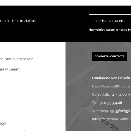
su tutte le iniziative.
*Iscrivendoti accetti la nostra P
CONTATTI - CONTACTS
dell'Antiquariato Ivan
House Museum.
Fondazione Ivan Bruschi 
Casa Museo dell’Antiquar
Corso Italia, 14 – 52100 A
Tel. +39
0575 354126
Whatsapp: +39
338228356
info@fondazioneivanbrus
ioni