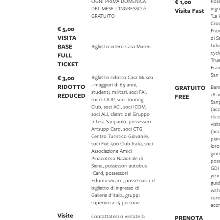
OGNI PRIMA DOMENICA
€ 1,00
Poss
DEL MESE L'INGRESSO è
ingr
Visita Fast
GRATUITO
"La 
Croc
€ 5,00
Fran
VISITA
di 
tick
BASE
Biglietto intero Casa Museo
cycl
FULL
True
TICKET
Fran
San
€ 3,00
Biglietto ridotto Casa Museo
- maggiori di 65 anni,
RIDOTTO
GRATUITO
Bamb
studenti, militari, soci FAI,
18 a
REDUCED
FREE
soci COOP, soci Touring
Sanp
Club, soci ACI, soci ICOM,
(ac
soci ALI, clienti del Gruppo
clas
Intesa Sanpaolo, possessori
visi
Artsupp Card, soci CTG
(acc
Centro Turistico Giovanile,
pian
soci Fiat 500 Club Italia, soci
lor
Associazione Amici
gior
Pinacoteca Nazionale di
pos
Siena, possessori autobus
GDI
ICard, possessori
year
Edumuseicard, possessori del
guid
biglietto di ingresso di
with
Gallerie d'Italia, gruppi
care
superiori a 15 persone.
accr
Visite
Contattateci o visitate la
PRENOTA