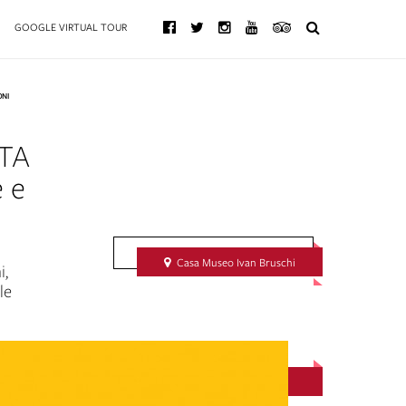
GOOGLE VIRTUAL TOUR
ONI
TA
e e
Richiedi Informazioni
Casa Museo Ivan Bruschi
i,
le
IN PROGRAMMA