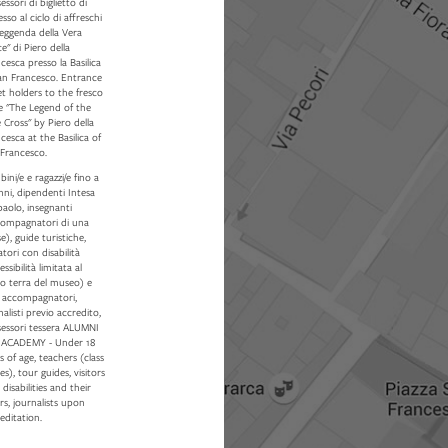
essori di biglietto di
esso al ciclo di affreschi
leggenda della Vera
e" di Piero della
cesca presso la Basilica
San Francesco. Entrance
et holders to the fresco
e "The Legend of the
 Cross" by Piero della
cesca at the Basilica of
 Francesco.
ini/e e ragazzi/e fino a
nni, dipendenti Intesa
aolo, insegnanti
compagnatori di una
se), guide turistiche,
tatori con disabilità
essibilità limitata al
o terra del museo) e
o accompagnatori,
nalisti previo accredito,
sessori tessera ALUMNI
 ACADEMY - Under 18
s of age, teachers (class
es), tour guides, visitors
 disabilities and their
rs, journalists upon
editation.