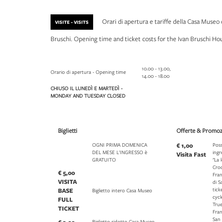
Orari di apertura e tariffe della Casa Museo 
VISITE - VISITS
Bruschi. Opening time and ticket costs for the Ivan Bruschi 
10.00 - 13.00,
Orario di apertura - Opening time
14.00 - 18.00
CHIUSO IL LUNEDÌ E MARTEDÌ -
MONDAY AND TUESDAY CLOSED
Biglietti
Offerte & Promoz
OGNI PRIMA DOMENICA
€ 1,00
Poss
DEL MESE L'INGRESSO è
ingr
Visita Fast
GRATUITO
"La 
Croc
€ 5,00
Fran
VISITA
di 
tick
BASE
Biglietto intero Casa Museo
cycl
FULL
True
TICKET
Fran
San
Biglietto ridotto Casa Museo