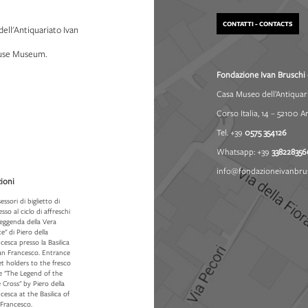
CONTATTI - CONTACTS
dell'Antiquariato Ivan
House Museum.
Fondazione Ivan Bruschi 
Casa Museo dell’Antiquar
Corso Italia, 14 – 52100 A
Tel. +39
0575 354126
Whatsapp: +39
338228356
info@fondazioneivanbrus
ioni
essori di biglietto di
esso al ciclo di affreschi
leggenda della Vera
e" di Piero della
cesca presso la Basilica
San Francesco. Entrance
et holders to the fresco
e "The Legend of the
 Cross" by Piero della
cesca at the Basilica of
 Francesco.