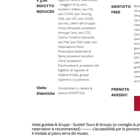
€ 3,00
- maggiori di 65 anni,
RIDOTTO
GRATUITO
Bamb
studenti, militari, soci FAI,
18 a
REDUCED
FREE
soci COOP, soci Touring
Sanp
Club, soci ACI, soci ICOM,
(ac
soci ALI, clienti del Gruppo
clas
Intesa Sanpaolo, possessori
visi
Artsupp Card, soci CTG
(acc
Centro Turistico Giovanile,
pian
soci Fiat 500 Club Italia, soci
lor
Associazione Amici
gior
Pinacoteca Nazionale di
pos
Siena, possessori autobus
GDI
ICard, possessori
year
Edumuseicard, possessori del
guid
biglietto di ingresso di
with
Gallerie d'Italia, gruppi
care
superiori a 15 persone.
accr
Visite
Contattateci o visitate la
PRENOTA
Didattiche
sezione DIDATTICA.
ADESSO!
Visite guidate & Gruppi - Guided Tours & Groups (si consiglia la p
reservation is recommended) -------- L'accessibilità per le persone
è limitata al piano terra del museo.