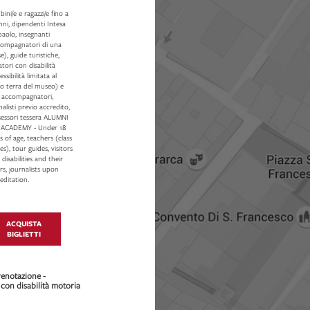
ini/e e ragazzi/e fino a
nni, dipendenti Intesa
aolo, insegnanti
compagnatori di una
se), guide turistiche,
tatori con disabilità
essibilità limitata al
o terra del museo) e
o accompagnatori,
nalisti previo accredito,
sessori tessera ALUMNI
 ACADEMY - Under 18
s of age, teachers (class
es), tour guides, visitors
 disabilities and their
rs, journalists upon
editation.
ACQUISTA
BIGLIETTI
renotazione -
 con disabilità motoria