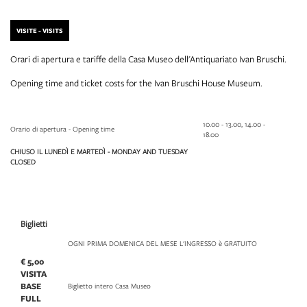
VISITE - VISITS
Orari di apertura e tariffe della Casa Museo dell'Antiquariato Ivan Bruschi.
Opening time and ticket costs for the Ivan Bruschi House Museum.
10.00 - 13.00, 14.00 -
Orario di apertura - Opening time
18.00
CHIUSO IL LUNEDÌ E MARTEDÌ - MONDAY AND TUESDAY
CLOSED
Biglietti
OGNI PRIMA DOMENICA DEL MESE L'INGRESSO è GRATUITO
€ 5,00
VISITA
BASE
Biglietto intero Casa Museo
FULL