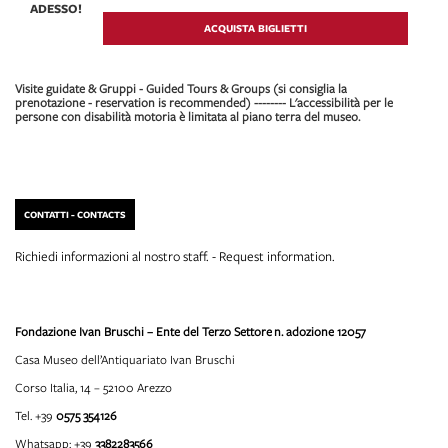
ADESSO!
ACQUISTA BIGLIETTI
Visite guidate & Gruppi - Guided Tours & Groups (si consiglia la
prenotazione - reservation is recommended) -------- L'accessibilità per le
persone con disabilità motoria è limitata al piano terra del museo.
CONTATTI - CONTACTS
Richiedi informazioni al nostro staff. - Request information.
Fondazione Ivan Bruschi – Ente del Terzo Settore
n. adozione 12057
Casa Museo dell’Antiquariato Ivan Bruschi
Corso Italia, 14 – 52100 Arezzo
Tel. +39
0575 354126
Whatsapp: +39
3382283566