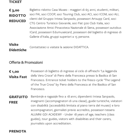
TICKET
€ 3,00
Biglietto ridotto Casa Museo - maggiori di 65 anni, studenti, militari,
soci FAI, soci COOP, soci Touring Club, soci ACI, soci ICOM, soci ALI,
RIDOTTO
clienti del Gruppo Intesa Sanpaolo, possessori Artsupp Card, soci
REDUCED
CTG Centro Turistico Giovanile, soci Fiat 500 Club Italia, soci
Associazione Amici Pinacoteca Nazionale di Siena, possessori autobus
ICard, possessori Edumuseicard, possessori del biglietto di ingresso di
Gallerie d'Italia, gruppi superiori a 15 persone.
Visite
Contattateci o visitate la sezione DIDATTICA.
Didattiche
Offerte & Promozioni
€ 1,00
Possessori di biglietto di ingresso al ciclo di affreschi "La leggenda
della Vera Croce" di Piero della Francesca presso la Basilica di San
Visita Fast
Francesco. Entrance ticket holders to the fresco cycle "The Legend
of the True Cross" by Piero della Francesca at the Basilica of San
Francesco.
GRATUITO
Bambini/e e ragazzi/e fino a 18 anni, dipendenti Intesa Sanpaolo,
insegnanti (accompagnatori di una classe), guide turistiche, visitatori
FREE
con disabilità (accessibilità limitata al piano terra del museo) e loro
accompagnatori, giornalisti previo accredito, possessori tessera
ALUMNI GDI ACADEMY - Under 18 years of age, teachers (class
guides), tour guides, visitors with disabilities and their carers,
journalists upon accreditation.
PRENOTA