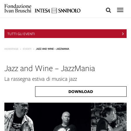
Toggle
naviga
TUTTI GLI EVENTI
HOMEPAGE
EVENTI
JAZZ AND WINE – JAZZMANIA
Jazz and Wine – JazzMania
La rassegna estiva di musica jazz
DOWNLOAD