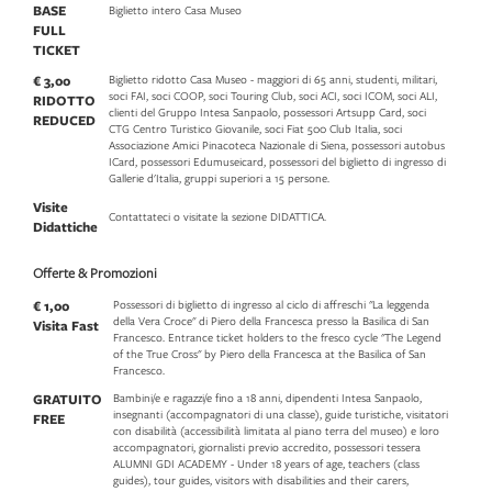
BASE
Biglietto intero Casa Museo
FULL
TICKET
€ 3,00
Biglietto ridotto Casa Museo - maggiori di 65 anni, studenti, militari,
soci FAI, soci COOP, soci Touring Club, soci ACI, soci ICOM, soci ALI,
RIDOTTO
clienti del Gruppo Intesa Sanpaolo, possessori Artsupp Card, soci
REDUCED
CTG Centro Turistico Giovanile, soci Fiat 500 Club Italia, soci
Associazione Amici Pinacoteca Nazionale di Siena, possessori autobus
ICard, possessori Edumuseicard, possessori del biglietto di ingresso di
Gallerie d'Italia, gruppi superiori a 15 persone.
Visite
Contattateci o visitate la sezione DIDATTICA.
Didattiche
Offerte & Promozioni
€ 1,00
Possessori di biglietto di ingresso al ciclo di affreschi "La leggenda
della Vera Croce" di Piero della Francesca presso la Basilica di San
Visita Fast
Francesco. Entrance ticket holders to the fresco cycle "The Legend
of the True Cross" by Piero della Francesca at the Basilica of San
Francesco.
GRATUITO
Bambini/e e ragazzi/e fino a 18 anni, dipendenti Intesa Sanpaolo,
insegnanti (accompagnatori di una classe), guide turistiche, visitatori
FREE
con disabilità (accessibilità limitata al piano terra del museo) e loro
accompagnatori, giornalisti previo accredito, possessori tessera
ALUMNI GDI ACADEMY - Under 18 years of age, teachers (class
guides), tour guides, visitors with disabilities and their carers,