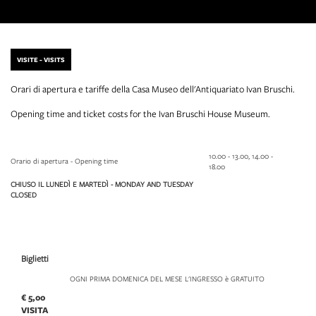
VISITE - VISITS
Orari di apertura e tariffe della Casa Museo dell'Antiquariato Ivan Bruschi.
Opening time and ticket costs for the Ivan Bruschi House Museum.
10.00 - 13.00, 14.00 -
Orario di apertura - Opening time
18.00
CHIUSO IL LUNEDÌ E MARTEDÌ - MONDAY AND TUESDAY
CLOSED
Biglietti
OGNI PRIMA DOMENICA DEL MESE L'INGRESSO è GRATUITO
€ 5,00
VISITA