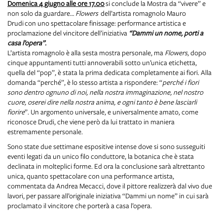
Domenica 4 giugno alle ore 17.00
si conclude la Mostra da “vivere” e
non solo da guardare…
Flowers
dell’artista romagnolo Mauro
Drudi con uno spettacolare finissage: performance artistica e
proclamazione del vincitore dell’iniziativa
“Dammi un nome, porti a
casa l’opera”.
L’artista romagnolo è alla sesta mostra personale, ma
Flowers
, dopo
cinque appuntamenti tutti annoverabili sotto un’unica etichetta,
quella del “pop”, è stata la prima dedicata completamente ai fiori. Alla
domanda “perché”, è lo stesso artista a rispondere: “
perché i fiori
sono dentro ognuno di noi, nella nostra immaginazione, nel nostro
cuore, oserei dire nella nostra anima, e ogni tanto è bene lasciarli
fiorire
”. Un argomento universale, e universalmente amato, come
riconosce Drudi, che viene però da lui trattato in maniera
estremamente personale.
Sono state due settimane espositive intense dove si sono susseguiti
eventi legati da un unico filo conduttore, la botanica che è stata
declinata in molteplici forme. Ed ora la conclusione sarà altrettanto
unica, quanto spettacolare con una performance artista,
commentata da Andrea Mecacci, dove il pittore realizzerà dal vivo due
lavori, per passare all’originale iniziativa “Dammi un nome” in cui sarà
proclamato il vincitore che porterà a casa l’opera.