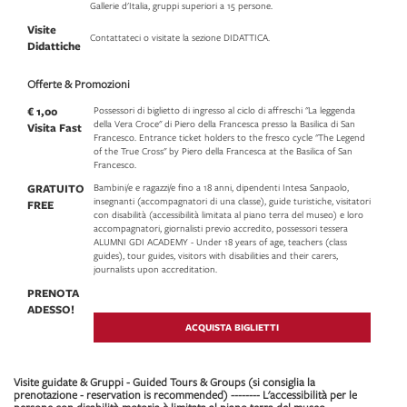
Gallerie d'Italia, gruppi superiori a 15 persone.
Visite
Contattateci o visitate la sezione DIDATTICA.
Didattiche
Offerte & Promozioni
€ 1,00
Possessori di biglietto di ingresso al ciclo di affreschi "La leggenda
della Vera Croce" di Piero della Francesca presso la Basilica di San
Visita Fast
Francesco. Entrance ticket holders to the fresco cycle "The Legend
of the True Cross" by Piero della Francesca at the Basilica of San
Francesco.
GRATUITO
Bambini/e e ragazzi/e fino a 18 anni, dipendenti Intesa Sanpaolo,
insegnanti (accompagnatori di una classe), guide turistiche, visitatori
FREE
con disabilità (accessibilità limitata al piano terra del museo) e loro
accompagnatori, giornalisti previo accredito, possessori tessera
ALUMNI GDI ACADEMY - Under 18 years of age, teachers (class
guides), tour guides, visitors with disabilities and their carers,
journalists upon accreditation.
PRENOTA
ADESSO!
ACQUISTA BIGLIETTI
Visite guidate & Gruppi - Guided Tours & Groups (si consiglia la
prenotazione - reservation is recommended) -------- L'accessibilità per le