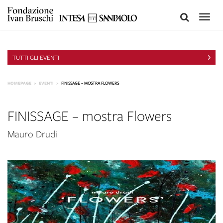
Toggle
naviga
TUTTI GLI EVENTI
HOMEPAGE
EVENTI
FINISSAGE – MOSTRA FLOWERS
FINISSAGE – mostra Flowers
Mauro Drudi