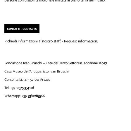
persone con disabilità motoria è limitata al piano terra del museo.
CONTATTI - CONTACTS
Richiedi informazioni al nostro staff. - Request information.
Fondazione Ivan Bruschi – Ente del Terzo Settore
n. adozione 12057
Casa Museo dell’Antiquariato Ivan Bruschi
Corso Italia, 14 – 52100 Arezzo
Tel. +39
0575 354126
Whatsapp: +39
3382283566
info@fondazioneivanbruschi.it