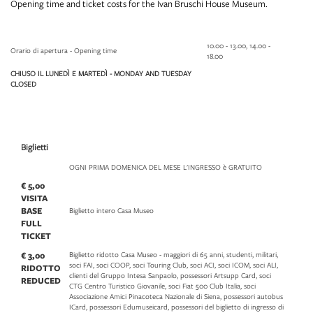
Opening time and ticket costs for the Ivan Bruschi House Museum.
10.00 - 13.00, 14.00 -
Orario di apertura - Opening time
18.00
CHIUSO IL LUNEDÌ E MARTEDÌ - MONDAY AND TUESDAY
CLOSED
Biglietti
OGNI PRIMA DOMENICA DEL MESE L'INGRESSO è GRATUITO
€ 5,00
VISITA
BASE
Biglietto intero Casa Museo
FULL
TICKET
€ 3,00
Biglietto ridotto Casa Museo - maggiori di 65 anni, studenti, militari,
soci FAI, soci COOP, soci Touring Club, soci ACI, soci ICOM, soci ALI,
RIDOTTO
clienti del Gruppo Intesa Sanpaolo, possessori Artsupp Card, soci
REDUCED
CTG Centro Turistico Giovanile, soci Fiat 500 Club Italia, soci
Associazione Amici Pinacoteca Nazionale di Siena, possessori autobus
ICard, possessori Edumuseicard, possessori del biglietto di ingresso di