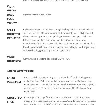
OGNI PRIMA DOMENICA DEL MESE L'INGRESSO è GRATUITO
€ 5,00
VISITA
BASE
Biglietto intero Casa Museo
FULL
TICKET
€ 3,00
Biglietto ridotto Casa Museo - maggiori di 65 anni, studenti, militari,
soci FAI, soci COOP, soci Touring Club, soci ACI, soci ICOM, soci ALI,
RIDOTTO
clienti del Gruppo Intesa Sanpaolo, possessori Artsupp Card, soci
REDUCED
CTG Centro Turistico Giovanile, soci Fiat 500 Club Italia, soci
Associazione Amici Pinacoteca Nazionale di Siena, possessori autobus
ICard, possessori Edumuseicard, possessori del biglietto di ingresso di
Gallerie d'Italia, gruppi superiori a 15 persone.
Visite
Contattateci o visitate la sezione DIDATTICA.
Didattiche
Offerte & Promozioni
€ 1,00
Possessori di biglietto di ingresso al ciclo di affreschi "La leggenda
della Vera Croce" di Piero della Francesca presso la Basilica di San
Visita Fast
Francesco. Entrance ticket holders to the fresco cycle "The Legend
of the True Cross" by Piero della Francesca at the Basilica of San
Francesco.
GRATUITO
Bambini/e e ragazzi/e fino a 18 anni, dipendenti Intesa Sanpaolo,
insegnanti (accompagnatori di una classe), guide turistiche, visitatori
FREE
con disabilità (accessibilità limitata al piano terra del museo) e loro