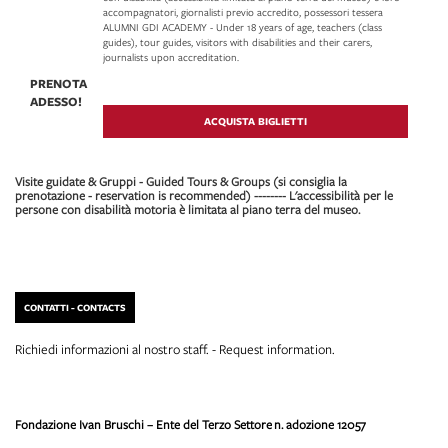
accompagnatori, giornalisti previo accredito, possessori tessera
ALUMNI GDI ACADEMY - Under 18 years of age, teachers (class
guides), tour guides, visitors with disabilities and their carers,
journalists upon accreditation.
PRENOTA
ADESSO!
ACQUISTA BIGLIETTI
Visite guidate & Gruppi - Guided Tours & Groups (si consiglia la
prenotazione - reservation is recommended) -------- L'accessibilità per le
persone con disabilità motoria è limitata al piano terra del museo.
CONTATTI - CONTACTS
Richiedi informazioni al nostro staff. - Request information.
Fondazione Ivan Bruschi – Ente del Terzo Settore
n. adozione 12057