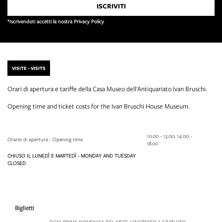
*Iscrivendoti accetti la nostra Privacy Policy
VISITE - VISITS
Orari di apertura e tariffe della Casa Museo dell'Antiquariato Ivan Bruschi.
Opening time and ticket costs for the Ivan Bruschi House Museum.
10.00 - 13.00, 14.00 -
Orario di apertura - Opening time
18.00
CHIUSO IL LUNEDÌ E MARTEDÌ - MONDAY AND TUESDAY
CLOSED
Biglietti