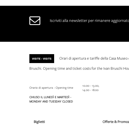
Iscriviti alla newsletter per rimanere aggiornato 
Orari di apertura e tariffe della Casa Museo 
VISITE - VISITS
Bruschi. Opening time and ticket costs for the Ivan Bruschi 
10.00 - 13.00,
Orario di apertura - Opening time
14.00 - 18.00
CHIUSO IL LUNEDÌ E MARTEDÌ -
MONDAY AND TUESDAY CLOSED
Biglietti
Offerte & Promoz