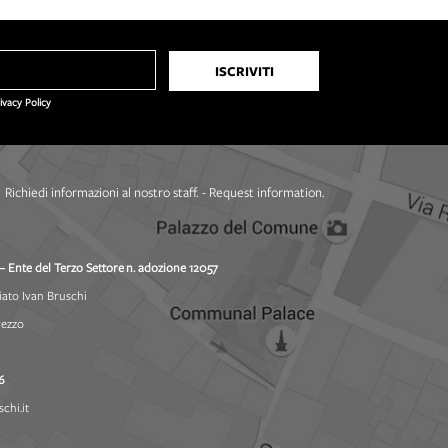
rivacy Policy
Richiedi informazioni al nostro staff. - Request information.
– Ente del Terzo Settore
n. adozione 12057
iato Ivan Bruschi
rezzo
6
chi.it