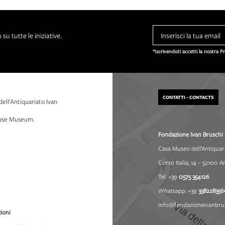
su tutte le iniziative.
*Iscrivendoti accetti la nostra P
CONTATTI - CONTACTS
dell'Antiquariato Ivan
House Museum.
Fondazione Ivan Bruschi 
Casa Museo dell’Antiquar
Corso Italia, 14 – 52100 A
Tel. +39
0575 354126
Whatsapp: +39
338228356
info@fondazioneivanbrus
ioni