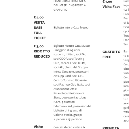
OGNI PRIMA DOMENICA
€ 1,00
Poss
DEL MESE L'INGRESSO è
ingr
Visita Fast
GRATUITO
"La 
Croc
€ 5,00
Fran
VISITA
di 
tick
BASE
Biglietto intero Casa Museo
cycl
FULL
True
TICKET
Fran
San
€ 3,00
Biglietto ridotto Casa Museo
- maggiori di 65 anni,
RIDOTTO
GRATUITO
Bamb
studenti, militari, soci FAI,
18 a
REDUCED
FREE
soci COOP, soci Touring
Sanp
Club, soci ACI, soci ICOM,
(ac
soci ALI, clienti del Gruppo
clas
Intesa Sanpaolo, possessori
visi
Artsupp Card, soci CTG
(acc
Centro Turistico Giovanile,
pian
soci Fiat 500 Club Italia, soci
lor
Associazione Amici
gior
Pinacoteca Nazionale di
pos
Siena, possessori autobus
GDI
ICard, possessori
year
Edumuseicard, possessori del
guid
biglietto di ingresso di
with
Gallerie d'Italia, gruppi
care
superiori a 15 persone.
accr
Visite
Contattateci o visitate la
PRENOTA