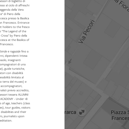
essori di biglietto di
esso al ciclo di affreschi
leggenda della Vera
e" di Piero della
cesca presso la Basilica
San Francesco. Entrance
et holders to the fresco
e "The Legend of the
 Cross" by Piero della
cesca at the Basilica of
 Francesco.
ini/e e ragazzi/e fino a
nni, dipendenti Intesa
aolo, insegnanti
compagnatori di una
se), guide turistiche,
tatori con disabilità
essibilità limitata al
o terra del museo) e
o accompagnatori,
nalisti previo accredito,
sessori tessera ALUMNI
 ACADEMY - Under 18
s of age, teachers (class
es), tour guides, visitors
 disabilities and their
rs, journalists upon
editation.