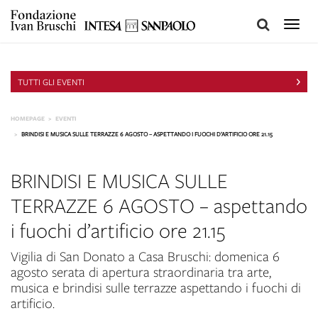
Toggle
naviga
TUTTI GLI EVENTI
HOMEPAGE
EVENTI
BRINDISI E MUSICA SULLE TERRAZZE 6 AGOSTO – ASPETTANDO I FUOCHI D’ARTIFICIO ORE 21.15
BRINDISI E MUSICA SULLE
TERRAZZE 6 AGOSTO – aspettando
i fuochi d’artificio ore 21.15
Vigilia di San Donato a Casa Bruschi: domenica 6
agosto serata di apertura straordinaria tra arte,
musica e brindisi sulle terrazze aspettando i fuochi di
artificio.