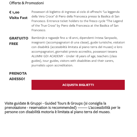
Offerte & Promozioni
€ 1,00
Possessori di biglietto di ingresso al ciclo di affreschi "La leggenda
della Vera Croce" di Piero della Francesca presso la Basilica di San
Visita Fast
Francesco. Entrance ticket holders to the fresco cycle "The Legend
of the True Cross" by Piero della Francesca at the Basilica of San
Francesco.
GRATUITO
Bambini/e e ragazzi/e fino a 18 anni, dipendenti Intesa Sanpaolo,
insegnanti (accompagnatori di una classe), guide turistiche, visitatori
FREE
con disabilità (accessibilità limitata al piano terra del museo) e loro
accompagnatori, giornalisti previo accredito, possessori tessera
ALUMNI GDI ACADEMY - Under 18 years of age, teachers (class
guides), tour guides, visitors with disabilities and their carers,
journalists upon accreditation.
PRENOTA
ADESSO!
ACQUISTA BIGLIETTI
Visite guidate & Gruppi - Guided Tours & Groups (si consiglia la
prenotazione - reservation is recommended) -------- L'accessibilità per le
persone con disabilità motoria è limitata al piano terra del museo.