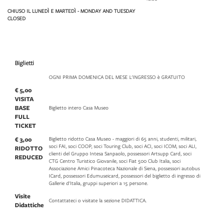
CHIUSO IL LUNEDÌ E MARTEDÌ - MONDAY AND TUESDAY
CLOSED
Biglietti
OGNI PRIMA DOMENICA DEL MESE L'INGRESSO è GRATUITO
€ 5,00
VISITA
BASE
Biglietto intero Casa Museo
FULL
TICKET
€ 3,00
Biglietto ridotto Casa Museo - maggiori di 65 anni, studenti, militari,
soci FAI, soci COOP, soci Touring Club, soci ACI, soci ICOM, soci ALI,
RIDOTTO
clienti del Gruppo Intesa Sanpaolo, possessori Artsupp Card, soci
REDUCED
CTG Centro Turistico Giovanile, soci Fiat 500 Club Italia, soci
Associazione Amici Pinacoteca Nazionale di Siena, possessori autobus
ICard, possessori Edumuseicard, possessori del biglietto di ingresso di
Gallerie d'Italia, gruppi superiori a 15 persone.
Visite
Contattateci o visitate la sezione DIDATTICA.
Didattiche