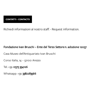
CONTATTI - CONTACTS
Richiedi informazioni al nostro staff. - Request information.
Fondazione Ivan Bruschi – Ente del Terzo Settore
n. adozione 12057
Casa Museo dell’Antiquariato Ivan Bruschi
Corso Italia, 14 – 52100 Arezzo
Tel. +39
0575 354126
Whatsapp: +39
3382283566
info@fondazioneivanbruschi.it