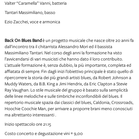
Valter “Caramella” Vanni, batteria
Tantari Massimiliano, basso
Ezio Zacchei, voce e armonica
Back On Blues Band
è un progetto musicale che nasce oltre 20 anni fa
dall’incontro tra il chitarrista Alessandro Mori ed il bassista
Massimiliano Tantari. Nel corso degli anni la formazione ha visto
l’avvicendarsi di vari musicisti che hanno dato il loro contribuito.
L’attuale formazione è, senza dubbio, la più importante, completa ed
affiatata di sempre. Fin dagli inizi l’obiettivo principale è stato quello di
ripercorrere la storia dei più grandi artisti blues, da Robert Johnson a
Muddy Waters, da B.B. King a Jimi Hendrix, da Eric Clapton a Stevie
Ray Vaughan. Lo stile musicale del gruppo è basato sulla semplicità
delle linee melodiche e sulle timbriche inconfondibili del blues. Il
repertorio musicale spazia dai classici del blues, Caldonia, Crossroads,
Hoochie Coochie Man, per arrivare a proporre brani meno conosciuti
ma altrettanto interessanti .
Inizio spettacolo ore 21.15
Costo concerto e degustazione vini € 9,00