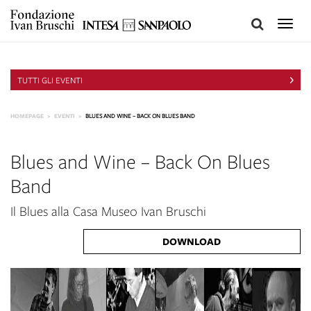
Toggle
naviga
TUTTI GLI EVENTI
HOMEPAGE
EVENTI
BLUES AND WINE – BACK ON BLUES BAND
Blues and Wine – Back On Blues
Band
Il Blues alla Casa Museo Ivan Bruschi
DOWNLOAD