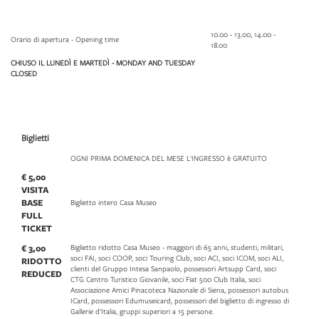
10.00 - 13.00, 14.00 -
Orario di apertura - Opening time
18.00
CHIUSO IL LUNEDÌ E MARTEDÌ - MONDAY AND TUESDAY
CLOSED
Biglietti
OGNI PRIMA DOMENICA DEL MESE L'INGRESSO è GRATUITO
€ 5,00
VISITA
BASE
Biglietto intero Casa Museo
FULL
TICKET
€ 3,00
Biglietto ridotto Casa Museo - maggiori di 65 anni, studenti, militari,
soci FAI, soci COOP, soci Touring Club, soci ACI, soci ICOM, soci ALI,
RIDOTTO
clienti del Gruppo Intesa Sanpaolo, possessori Artsupp Card, soci
REDUCED
CTG Centro Turistico Giovanile, soci Fiat 500 Club Italia, soci
Associazione Amici Pinacoteca Nazionale di Siena, possessori autobus
ICard, possessori Edumuseicard, possessori del biglietto di ingresso di
Gallerie d'Italia, gruppi superiori a 15 persone.