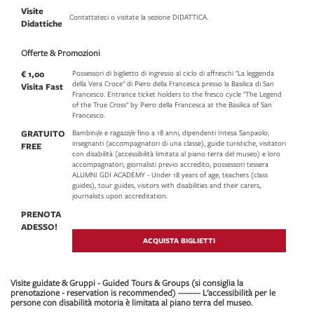
Visite
Contattateci o visitate la sezione DIDATTICA.
Didattiche
Offerte & Promozioni
€ 1,00
Possessori di biglietto di ingresso al ciclo di affreschi "La leggenda
della Vera Croce" di Piero della Francesca presso la Basilica di San
Visita Fast
Francesco. Entrance ticket holders to the fresco cycle "The Legend
of the True Cross" by Piero della Francesca at the Basilica of San
Francesco.
GRATUITO
Bambini/e e ragazzi/e fino a 18 anni, dipendenti Intesa Sanpaolo,
insegnanti (accompagnatori di una classe), guide turistiche, visitatori
FREE
con disabilità (accessibilità limitata al piano terra del museo) e loro
accompagnatori, giornalisti previo accredito, possessori tessera
ALUMNI GDI ACADEMY - Under 18 years of age, teachers (class
guides), tour guides, visitors with disabilities and their carers,
journalists upon accreditation.
PRENOTA
ADESSO!
ACQUISTA BIGLIETTI
Visite guidate & Gruppi - Guided Tours & Groups (si consiglia la
prenotazione - reservation is recommended) -------- L'accessibilità per le
persone con disabilità motoria è limitata al piano terra del museo.