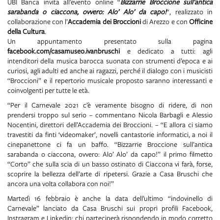
UBI Banca invita all’evento online “
Bizzarrie Broccione sull’antica
sarabanda o ciaccona, ovvero: Alo’ Alo’ da capo!
“, realizzato in
collaborazione con l’
Accademia dei Broccioni
di Arezzo e con
Officine
della Cultura
.
Un appuntamento presentato sulla pagina
facebook.com/casamuseo.ivanbruschi
e dedicato a tutti: agli
intenditori della musica barocca suonata con strumenti d’epoca e ai
curiosi, agli adulti ed anche ai ragazzi, perché il dialogo con i musicisti
“Broccioni” e il repertorio musicale proposto saranno interessanti e
coinvolgenti per tutte le età.
“Per il Carnevale 2021 c’è veramente bisogno di ridere, di non
prendersi troppo sul serio – commentano Nicola Barbagli e Alessio
Nocentini, direttori dell’Accademia dei Broccioni. – “E allora ci siamo
travestiti da finti ‘videomaker’, novelli cantastorie informatici, a noi il
cinepanettone ci fa un baffo. “Bizzarrie Broccione sull’antica
sarabanda o ciaccona, ovvero: Alo’ Alo’ da capo!” il primo filmetto
“Corto” che sulla scia di un basso ostinato di Ciaccona vi farà, forse,
scoprire la bellezza dell’arte di ripetersi. Grazie a Casa Bruschi che
ancora una volta collabora con noi!”
Martedì 16 febbraio è anche la data dell’ultimo “indovinello di
Carnevale” lanciato da Casa Bruschi sui propri profili Facebook,
Instragram e Linkedin: chi parteciperà rispondendo in modo corretto