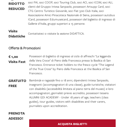
soci FAI, soci COOP, soci Touring Club, soci ACI, soci ICOM, soci ALI,
RIDOTTO
clienti del Gruppo Intesa Sanpaolo, possessori Artsupp Card, soci
REDUCED
CTG Centro Turistico Giovanile, soci Fiat 500 Club Italia, soci
Associazione Amici Pinacoteca Nazionale di Siena, possessori autobus
ICard, possessori Edumuseicard, possessori del biglietto di ingresso di
Gallerie d'Italia, gruppi superiori a 15 persone.
Visite
Contattateci o visitate la sezione DIDATTICA.
Didattiche
Offerte & Promozioni
€ 1,00
Possessori di biglietto di ingresso al ciclo di affreschi "La leggenda
della Vera Croce" di Piero della Francesca presso la Basilica di San
Visita Fast
Francesco. Entrance ticket holders to the fresco cycle "The Legend
of the True Cross" by Piero della Francesca at the Basilica of San
Francesco.
GRATUITO
Bambini/e e ragazzi/e fino a 18 anni, dipendenti Intesa Sanpaolo,
insegnanti (accompagnatori di una classe), guide turistiche, visitatori
FREE
con disabilità (accessibilità limitata al piano terra del museo) e loro
accompagnatori, giornalisti previo accredito, possessori tessera
ALUMNI GDI ACADEMY - Under 18 years of age, teachers (class
guides), tour guides, visitors with disabilities and their carers,
journalists upon accreditation.
PRENOTA
ADESSO!
ACQUISTA BIGLIETTI