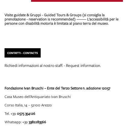
Visite guidate & Gruppi - Guided Tours & Groups (si consiglia la
prenotazione - reservation is recommended) -------- L'accessibilità per le
persone con disabilità motoria è limitata al piano terra del museo.
CONTATTI - CONTACTS
Richiedi informazioni al nostro staff. - Request information.
Fondazione Ivan Bruschi – Ente del Terzo Settore
n. adozione 12057
Casa Museo dell’Antiquariato Ivan Bruschi
Corso Italia, 14 – 52100 Arezzo
Tel. +39
0575 354126
Whatsapp: +39
3382283566
info@fondazioneivanbruschi.it