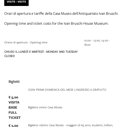
VISITE - VISITS
Orari di apertura e tariffe della Casa Museo dell'Antiquariato Ivan Bruschi.
Opening time and ticket costs for the Ivan Bruschi House Museum.
10.00 - 13.00, 14.00 -
Orario di apertura - Opening time
18.00
CHIUSO IL LUNEDÌ E MARTEDÌ - MONDAY AND TUESDAY
CLOSED
Biglietti
OGNI PRIMA DOMENICA DEL MESE L'INGRESSO è GRATUITO
€ 5,00
VISITA
BASE
Biglietto intero Casa Museo
FULL
TICKET
€ 3,00
Biglietto ridotto Casa Museo - maggiori di 65 anni, studenti, militari,